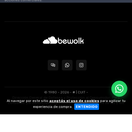
© 1980 - 2026 -
#
| CUIT -
Dirección General de Defensa y Protección al Consumidor: Para
Al navegar por este sitio
aceptás el uso de cookies
para agilizar tu
consultas y/o denuncias
[ingrese aquí]
| Nación: Defensa de las y los
experiencia de compra.
ENTENDIDO
consumidores
[ingrese aquí]
.
nubixstore®
v13.08.0