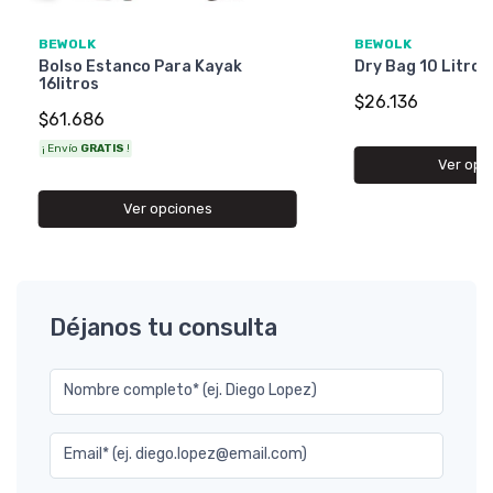
BEWOLK
BEWOLK
Bolso Estanco Para Kayak
Dry Bag 10 Litros
16litros
$26.136
$61.686
¡ Envío
GRATIS
!
Ver opc
Ver opciones
Déjanos tu consulta
Nombre completo* (ej. Diego Lopez)
Email* (ej. diego.lopez@email.com)