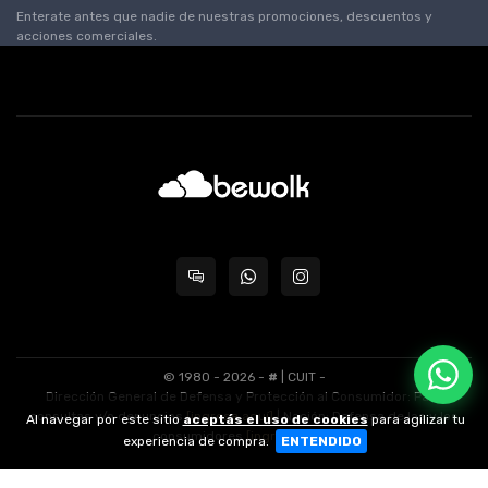
Enterate antes que nadie de nuestras promociones, descuentos y
acciones comerciales.
© 1980 - 2026 -
#
| CUIT -
Dirección General de Defensa y Protección al Consumidor: Para
consultas y/o denuncias
[ingrese aquí]
| Nación: Defensa de las y los
Al navegar por este sitio
aceptás el uso de cookies
para agilizar tu
consumidores
[ingrese aquí]
.
experiencia de compra.
ENTENDIDO
nubixstore®