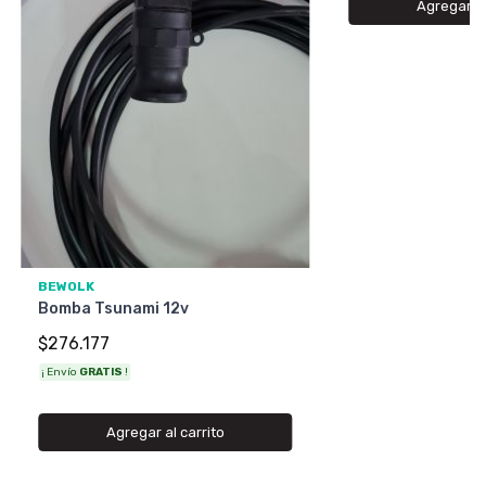
Agregar al
BEWOLK
Bomba Tsunami 12v
$276.177
¡ Envío
GRATIS
!
Agregar al carrito