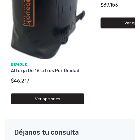
$39.153
Ver opc
BEWOLK
Alforja De 16 Litros Por Unidad
$46.217
Ver opciones
Déjanos tu consulta